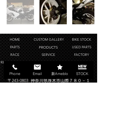
HOME
CUSTOM GALLERY
BIKE STOCK
PARTS
PRODUCTS
USED PARTS
RACE
SERVICE
FACTORY
RENTAL GARAGE
MODEL GALLERY
BLOG
SHOP POLICY
COMPANY
LINK
Phone
Email
新Ameblo
STOCK
〒243-0803 神奈川県厚木市山際７８０－１
TEL
046-246-4488
FAX
046-246-2847
OPEN 11:00~20:00