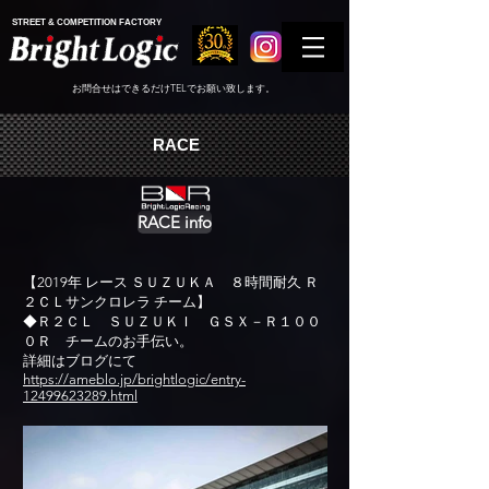
STREET & COMPETITION FACTORY
お問合せはできるだけTELでお願い致します。
RACE
RACE info
【2019年 レース ＳＵＺＵＫＡ ８時間耐久 Ｒ
２ＣＬサンクロレラ チーム】
◆
Ｒ２ＣＬ ＳＵＺＵＫＩ ＧＳＸ－Ｒ１００
０Ｒ チームのお手伝い。
​詳細はブログにて
https://ameblo.jp/brightlogic/entry-
12499623289.html