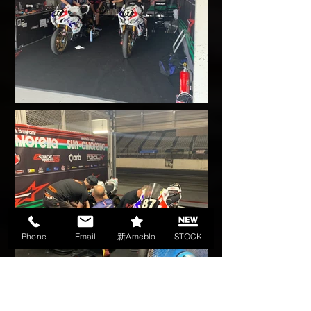
Phone
Email
新Ameblo
STOCK