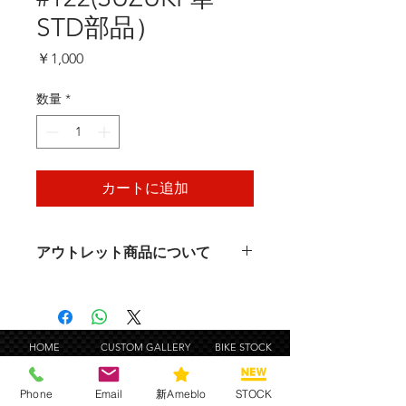
STD部品）
価
￥1,000
格
数量
*
カートに追加
アウトレット商品について
アウトレット商品について
お客様へのお願い事項
新品、新車外し品、開封未使用品、中
古品、傷及び錆有り品、ジャンク（破
HOME
CUSTOM GALLERY
BIKE STOCK
損）品等が混在しております。
PARTS
PRODUCTS
USED PARTS
全ての商品に対する共通事項としてで
RACE
SERVICE
FACTORY
Phone
Email
新Ameblo
STOCK
すが。