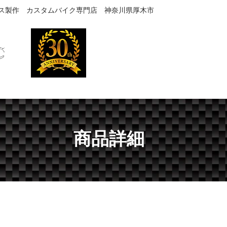
ス製作 カスタムバイク専門店 神奈川県厚木市
TEL
046-246-4488
お問合せはできるだけTELでお願い致
LERY
PRODUCTS(取扱製品)
PARTS 通販
SE
商品詳細