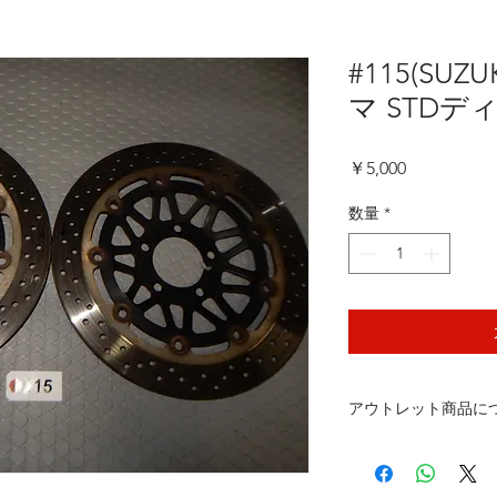
#115(SUZ
マ STD
価
￥5,000
格
数量
*
アウトレット商品に
アウトレット商品に
お客様へのお願い事
新品、新車外し品、