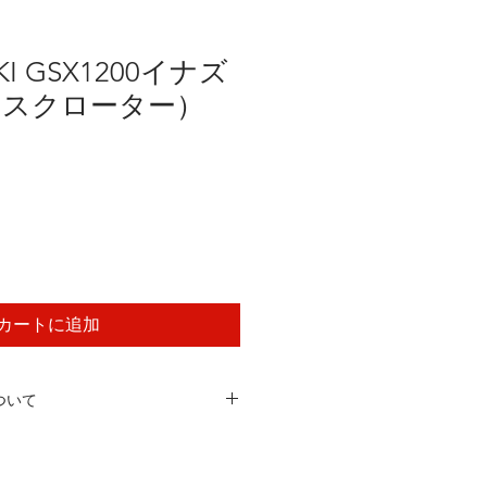
UKI GSX1200イナズ
ディスクローター）
カートに追加
ついて
ついて
項
開封未使用品、中古品、傷及び錆有