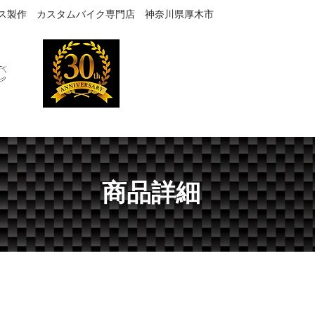
ス製作 カスタムバイク専門店 神奈川県厚木市
TEL
046-246-4488
お問合せはできるだけTELでお願い致
LERY
PRODUCTS(取扱製品)
PARTS 通販
SE
商品詳細