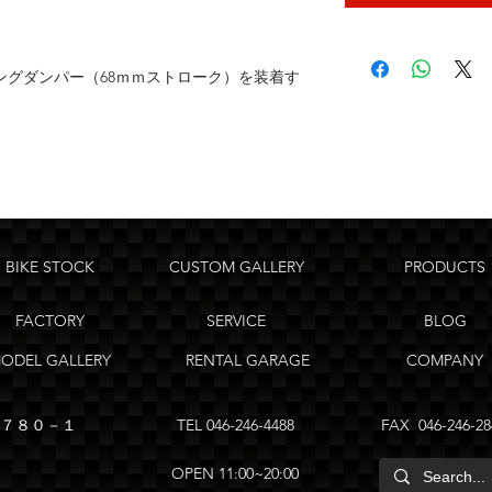
ングダンパー（68ｍｍストローク）を装着す
BIKE STOCK
CUSTOM GALLERY
PRODUCTS
FACTORY
SERVICE
BLOG
ODEL GALLERY
RENTAL GARAGE
COMPANY
山際７８０－１
TEL
046-246-4488
FAX 046-246-28
OPEN 11:00~20:00