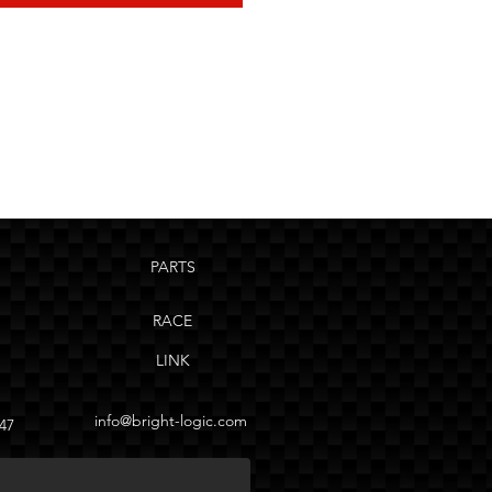
PARTS
RACE
LINK
info
@
bright-logic.com
47