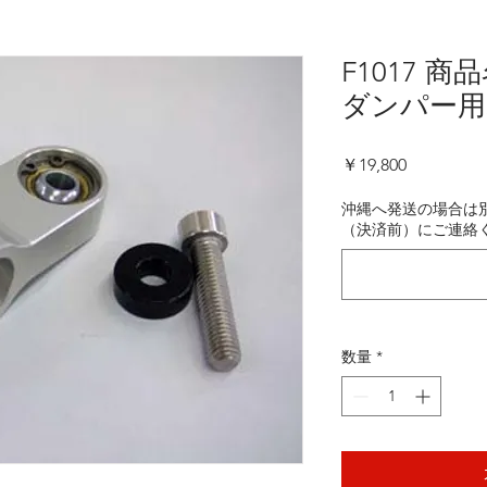
F1017 
ダンパー用
価
￥19,800
格
沖縄へ発送の場合は別
（決済前）にご連絡く
数量
*