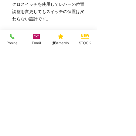
クロスイッチを使用してレバーの位置
調整を変更してもスイッチの位置は変
わらない設計です。
Phone
Email
新Ameblo
STOCK
HOME
CUSTOM GALLERY
BIKE STOCK
PARTS
PRODUCTS
USED PARTS
RACE
SERVICE
FACTORY
RENTAL GARAGE
MODEL GALLERY
BLOG
SHOP POLICY
COMPANY
LINK
〒243-0803 神奈川県厚木市山際７８０－１
TEL
046-246-4488
FAX
046-246-2847
OPEN 11:00~20:00