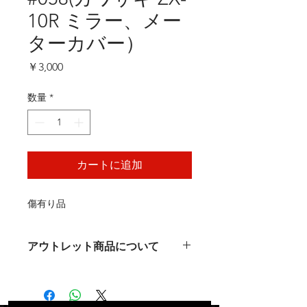
10R ミラー、メー
ターカバー）
価
￥3,000
格
数量
*
カートに追加
傷有り品
アウトレット商品について
アウトレット商品について
お客様へのお願い事項
新品、新車外し品、開封未使用品、中